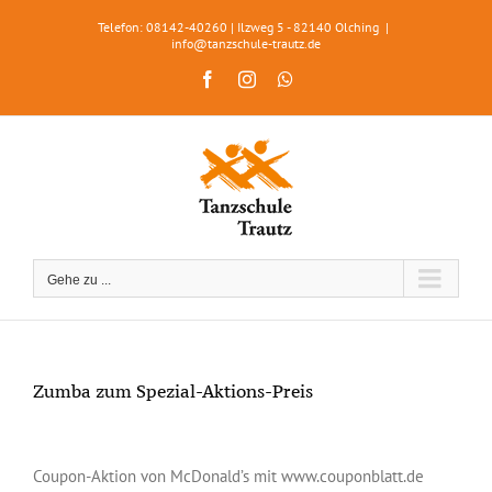
Zum
Telefon: 08142-40260 | Ilzweg 5 - 82140 Olching
|
Inhalt
info@tanzschule-trautz.de
springen
Facebook
Instagram
WhatsApp
Gehe zu ...
Zumba zum Spezial-Aktions-Preis
Zeige
grösseres
Coupon-Aktion von McDonald’s mit www.couponblatt.de
Bild