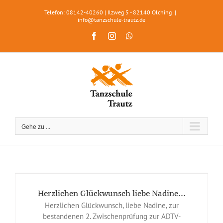
Zum
Telefon: 08142-40260 | Ilzweg 5 - 82140 Olching
|
Inhalt
info@tanzschule-trautz.de
springen
Facebook
Instagram
WhatsApp
Gehe zu ...
Herzlichen Glückwunsch liebe Nadine…
Herzlichen Glückwunsch, liebe Nadine, zur
bestandenen 2. Zwischenprüfung zur ADTV-