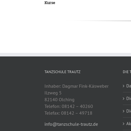
Kurse
TANZSCHULE TRAUTZ
DIE 
Inhaber: Dagmar Fink-Käsweber
Da
Ilzweg 5
Di
82140 Olching
Telefon: 08142 – 40260
Di
Telefax: 08142 – 49718
Ak
info@tanzschule-trautz.de