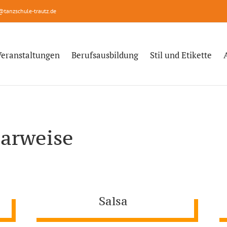
@tanzschule-trautz.de
Veranstaltungen
Berufsausbildung
Stil und Etikette
aarweise
Salsa