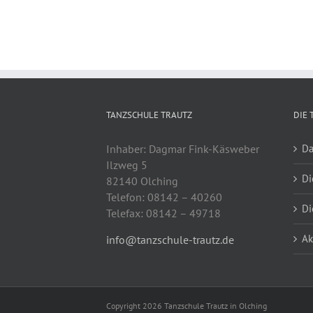
TANZSCHULE TRAUTZ
DIE 
Inhaber: Dagmar Fink-Käsweber
Da
Ilzweg 5
Di
82140 Olching
Telefon: 08142 – 40260
Di
Telefax: 08142 – 49718
Ak
info@tanzschule-trautz.de
Copyright 2026 Tanzschule Trautz in Olching