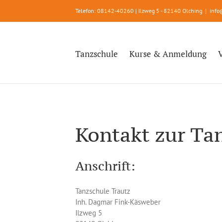
Zum
Telefon: 08142-40260 | Ilzweg 5 - 82140 Olching
|
info
Inhalt
springen
Tanzschule
Kurse & Anmeldung
Kontakt zur Ta
Anschrift:
Tanzschule Trautz
Inh. Dagmar Fink-Käsweber
Ilzweg 5