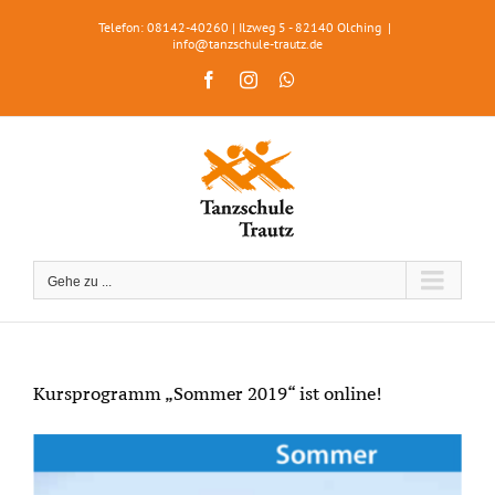
Zum
Telefon: 08142-40260 | Ilzweg 5 - 82140 Olching
|
Inhalt
info@tanzschule-trautz.de
springen
Facebook
Instagram
WhatsApp
Gehe zu ...
Kursprogramm „Sommer 2019“ ist online!
Zeige
grösseres
Bild