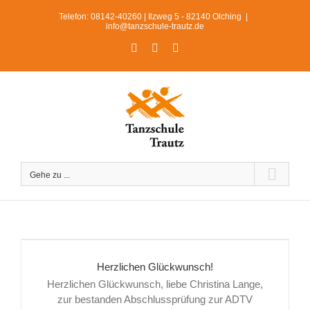
Zum
Telefon: 08142-40260 | Ilzweg 5 - 82140 Olching
|
Inhalt
info@tanzschule-trautz.de
springen
Facebook
Instagram
WhatsApp
Gehe zu ...
Herzlichen Glückwunsch!
Herzlichen Glückwunsch, liebe Christina Lange,
zur bestanden Abschlussprüfung zur ADTV