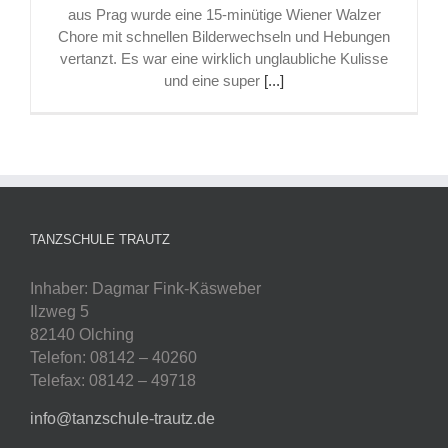
aus Prag wurde eine 15-minütige Wiener Walzer
Chore mit schnellen Bilderwechseln und Hebungen
vertanzt. Es war eine wirklich unglaubliche Kulisse
und eine super
[...]
TANZSCHULE TRAUTZ
Inhaber: Dagmar Fink-Käsweber
Ilzweg 5
82140 Olching
Telefon: 08142 – 40260
Telefax: 08142 – 49718
info@tanzschule-trautz.de