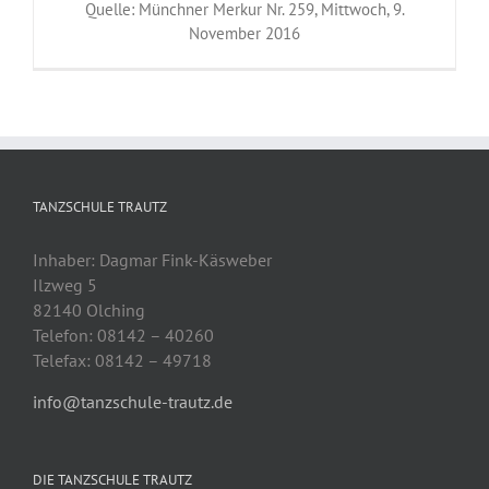
Quelle: Münchner Merkur Nr. 259, Mittwoch, 9.
November 2016
TANZSCHULE TRAUTZ
Inhaber: Dagmar Fink-Käsweber
Ilzweg 5
82140 Olching
Telefon: 08142 – 40260
Telefax: 08142 – 49718
info@tanzschule-trautz.de
DIE TANZSCHULE TRAUTZ