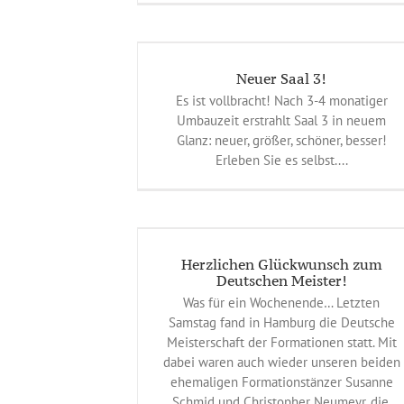
aal 3!
eines
Neuer Saal 3!
Es ist vollbracht! Nach 3-4 monatiger
Umbauzeit erstrahlt Saal 3 in neuem
Glanz: neuer, größer, schöner, besser!
Erleben Sie es selbst....
nsch zum Deutschen
ter!
Herzlichen Glückwunsch zum
eines
Deutschen Meister!
Was für ein Wochenende… Letzten
Samstag fand in Hamburg die Deutsche
Meisterschaft der Formationen statt. Mit
dabei waren auch wieder unseren beiden
ehemaligen Formationstänzer Susanne
Schmid und Christopher Neumeyr, die,