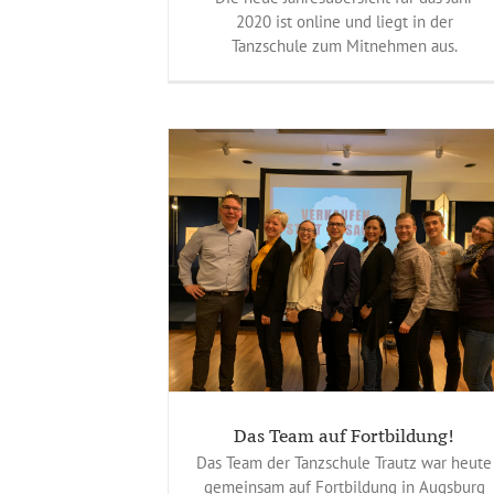
2020 ist online und liegt in der
Tanzschule zum Mitnehmen aus.
Fortbildung!
eines
Das Team auf Fortbildung!
Das Team der Tanzschule Trautz war heute
gemeinsam auf Fortbildung in Augsburg