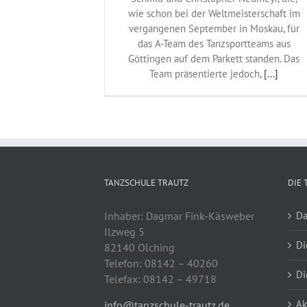
wie schon bei der Weltmeisterschaft im
vergangenen September in Moskau, für
das A-Team des Tanzsportteams aus
Göttingen auf dem Parkett standen. Das
Team präsentierte jedoch,
[...]
TANZSCHULE TRAUTZ
DIE 
Inhaber: Dagmar Fink-Käsweber
Da
Ilzweg 5
Di
82140 Olching
Telefon: 08142 – 40260
Di
Telefax: 08142 – 49718
Ak
info@tanzschule-trautz.de