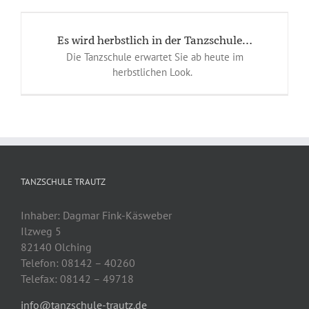
Es wird herbstlich in der Tanzschule…
Die Tanzschule erwartet Sie ab heute im
herbstlichen Look.
TANZSCHULE TRAUTZ
Inhaber: Dagmar Fink-Käsweber
Ilzweg 5
82140 Olching
Telefon: 08142 – 40260
Telefax: 08142 – 49718
info@tanzschule-trautz.de