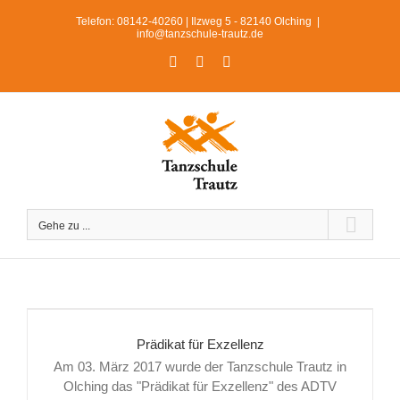
Zum
Telefon: 08142-40260 | Ilzweg 5 - 82140 Olching
|
Inhalt
info@tanzschule-trautz.de
springen
Facebook
Instagram
WhatsApp
Gehe zu ...
Prädikat für Exzellenz
Am 03. März 2017 wurde der Tanzschule Trautz in
Olching das "Prädikat für Exzellenz" des ADTV