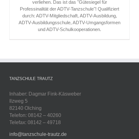
verliehen. Das ist das "Gütesiegel für
Professinalität der ADTV-Tanzschule"! Qualifiziert
durch: ADTV-Mitgliedschaft, ADTV-Ausbildung,
ADTV-Ausbildungsschule, ADTV-Umgangsformen
und ADTV-Schulkooperationen.
TANZSCHULE TRAUTZ
Inhaber: Dagmar Fink-Käsweber
Ilzweg 5
82140 Olching
Telefon: 08142 – 40260
Telefax: 08142 – 49718
info@tanzschule-trautz.de