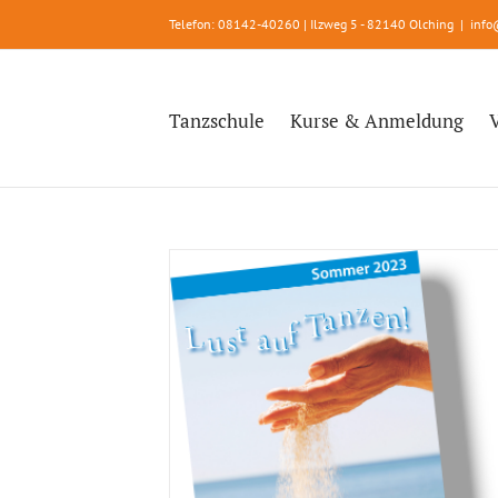
Zum
Telefon: 08142-40260 | Ilzweg 5 - 82140 Olching
|
info
Inhalt
springen
Tanzschule
Kurse & Anmeldung