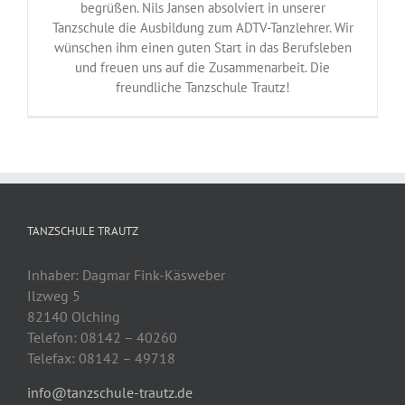
begrüßen. Nils Jansen absolviert in unserer
Tanzschule die Ausbildung zum ADTV-Tanzlehrer. Wir
wünschen ihm einen guten Start in das Berufsleben
und freuen uns auf die Zusammenarbeit. Die
freundliche Tanzschule Trautz!
TANZSCHULE TRAUTZ
Inhaber: Dagmar Fink-Käsweber
Ilzweg 5
82140 Olching
Telefon: 08142 – 40260
Telefax: 08142 – 49718
info@tanzschule-trautz.de