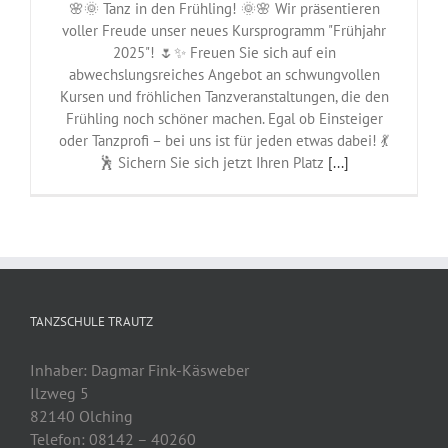
🌸🌞 Tanz in den Frühling! 🌞🌸 Wir präsentieren
voller Freude unser neues Kursprogramm "Frühjahr
2025"! 🌷✨ Freuen Sie sich auf ein
abwechslungsreiches Angebot an schwungvollen
Kursen und fröhlichen Tanzveranstaltungen, die den
Frühling noch schöner machen. Egal ob Einsteiger
oder Tanzprofi – bei uns ist für jeden etwas dabei! 💃
🕺 Sichern Sie sich jetzt Ihren Platz
[...]
TANZSCHULE TRAUTZ
Inhaber: Dagmar Fink-Käsweber
Ilzweg 5
82140 Olching
Telefon: 08142 – 40260