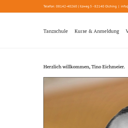
Zum
Telefon: 08142-40260 | Ilzweg 5 - 82140 Olching
|
info
Inhalt
springen
Tanzschule
Kurse & Anmeldung
Herzlich willkommen, Tino Eichmeier.
Zeige
grösseres
Bild