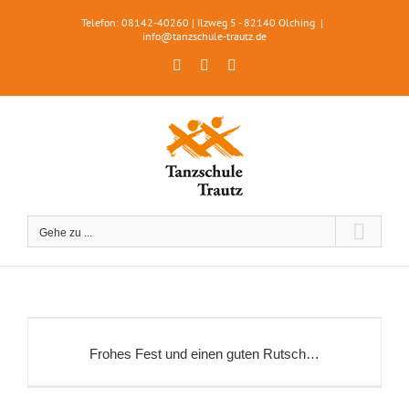
Zum
Telefon: 08142-40260 | Ilzweg 5 - 82140 Olching
|
Inhalt
info@tanzschule-trautz.de
springen
Facebook
Instagram
WhatsApp
Gehe zu ...
Frohes Fest und einen guten Rutsch…