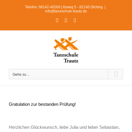
Zum
Telefon: 08142-40260 | Ilzweg 5 - 82140 Olching
|
Inhalt
info@tanzschule-trautz.de
springen
Facebook
Instagram
WhatsApp
Gehe zu ...
Gratulation zur bestanden Prüfung!
Zeige
grösseres
Herzlichen Glückwunsch, liebe Julia und lieber Sebastian,
Bild