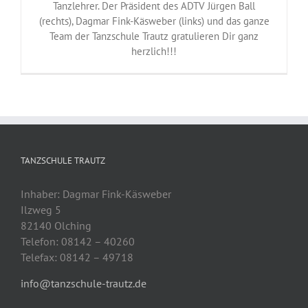
Tanzlehrer. Der Präsident des ADTV Jürgen Ball
(rechts), Dagmar Fink-Käsweber (links) und das ganze
Team der Tanzschule Trautz gratulieren Dir ganz
herzlich!!!
TANZSCHULE TRAUTZ
Inhaber: Dagmar Fink-Käsweber
Ilzweg 5
82140 Olching
Telefon: 08142 – 40260
Telefax: 08142 – 49718
info@tanzschule-trautz.de