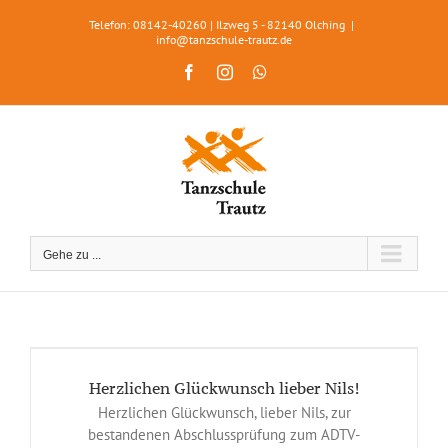
Zum
Telefon: 08142-40260 | Ilzweg 5 - 82140 Olching
|
Inhalt
info@tanzschule-trautz.de
springen
Facebook
Instagram
WhatsApp
Gehe zu ...
Herzlichen Glückwunsch lieber Nils!
Herzlichen Glückwunsch, lieber Nils, zur
bestandenen Abschlussprüfung zum ADTV-