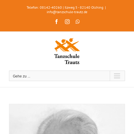
Zum
Telefon: 08142-40260 | Ilzweg 5 - 82140 Olching
|
Inhalt
info@tanzschule-trautz.de
springen
Facebook
Instagram
WhatsApp
Gehe zu ...