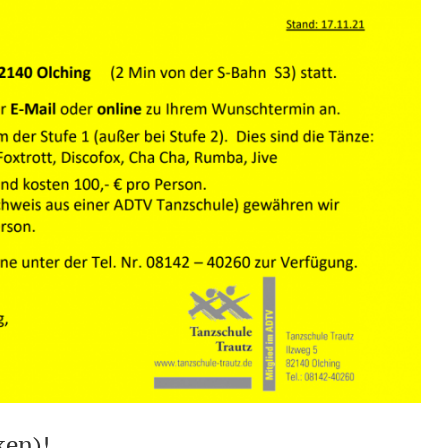
ken)!