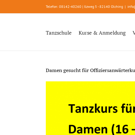
Zum
Telefon: 08142-40260 | Ilzweg 5 - 82140 Olching
|
info
Inhalt
springen
Tanzschule
Kurse & Anmeldung
Damen gesucht für Offiziersanwärterku
Zeige
grösseres
Bild