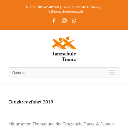
Zum
Telefon: 08142-40260 | Ilzweg 5 - 82140 Olching
|
Inhalt
info@tanzschule-trautz.de
springen
Facebook
Instagram
WhatsApp
Gehe zu ...
Tanzkreuzfahrt 2019
Zeige
grösseres
Mit unserem Thomas und der Tanzschule Trautz & Salmen
Bild