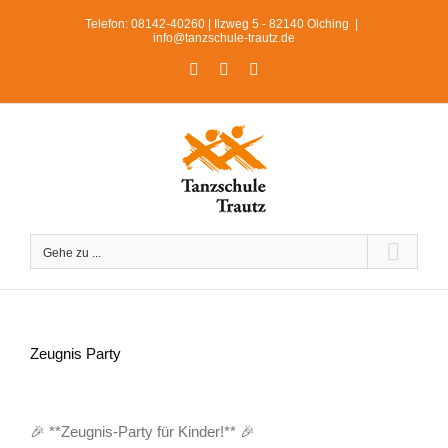
Zum
Telefon: 08142-40260 | Ilzweg 5 - 82140 Olching
|
Inhalt
info@tanzschule-trautz.de
springen
Facebook
Instagram
WhatsApp
Gehe zu ...
Zeugnis Party
Zeige
grösseres
🎉 **Zeugnis-Party für Kinder!** 🎉
Bild