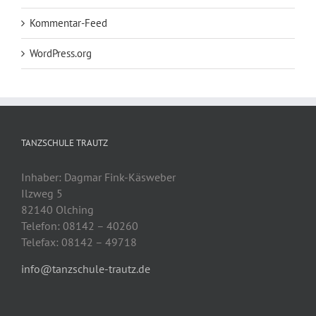
Kommentar-Feed
WordPress.org
TANZSCHULE TRAUTZ
Inhaber: Dagmar Fink-Käsweber
Ilzweg 5
82140 Olching
Telefon: 08142 – 40260
Telefax: 08142 – 49718
info@tanzschule-trautz.de