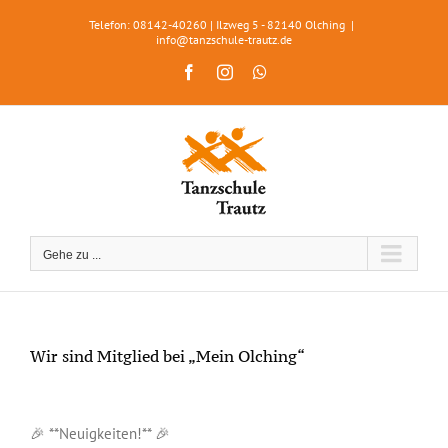
Zum
Telefon: 08142-40260 | Ilzweg 5 - 82140 Olching
|
Inhalt
info@tanzschule-trautz.de
springen
Facebook
Instagram
WhatsApp
Gehe zu ...
Wir sind Mitglied bei „Mein Olching“
Zeige
grösseres
🎉 **Neuigkeiten!** 🎉
Bild