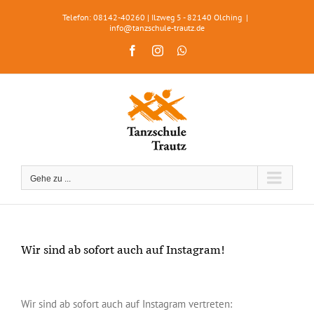
Zum
Telefon: 08142-40260 | Ilzweg 5 - 82140 Olching
|
Inhalt
info@tanzschule-trautz.de
springen
Facebook
Instagram
WhatsApp
Gehe zu ...
Wir sind ab sofort auch auf Instagram!
Zeige
grösseres
Wir sind ab sofort auch auf Instagram vertreten:
Bild