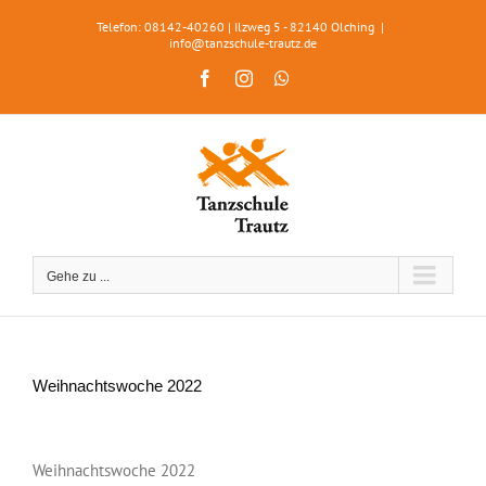
Zum
Telefon: 08142-40260 | Ilzweg 5 - 82140 Olching
|
Inhalt
info@tanzschule-trautz.de
springen
Facebook
Instagram
WhatsApp
Gehe zu ...
Weihnachtswoche 2022
Zeige
grösseres
Weihnachtswoche 2022
Bild