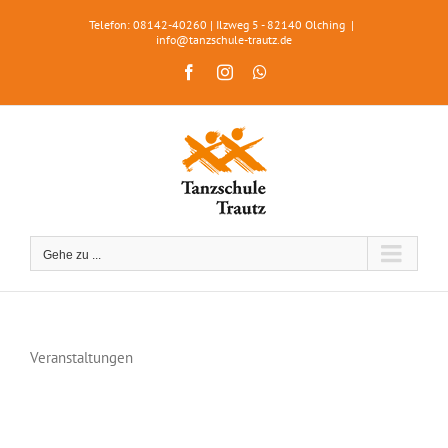
Zum
Telefon: 08142-40260 | Ilzweg 5 - 82140 Olching
|
Inhalt
info@tanzschule-trautz.de
springen
Facebook
Instagram
WhatsApp
Gehe zu ...
Veranstaltungen