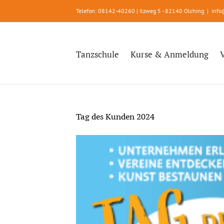
Zum
Telefon: 08142-40260 | Ilzweg 5 - 82140 Olching
|
info
Inhalt
springen
Tanzschule
Kurse & Anmeldung
Tag des Kunden 2024
Zeige
grösseres
Bild