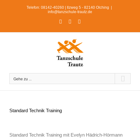
Zum
Telefon: 08142-40260 | Ilzweg 5 - 82140 Olching
|
Inhalt
info@tanzschule-trautz.de
springen
Facebook
Instagram
WhatsApp
Gehe zu ...
Standard Technik Training
Zeige
grösseres
Standard Technik Training mit Evelyn Hädrich-Hörmann
Bild