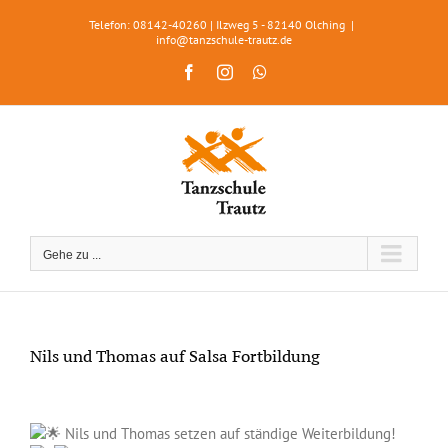
Zum
Telefon: 08142-40260 | Ilzweg 5 - 82140 Olching
|
Inhalt
info@tanzschule-trautz.de
springen
Facebook
Instagram
WhatsApp
Gehe zu ...
Nils und Thomas auf Salsa Fortbildung
Zeige
grösseres
Nils und Thomas setzen auf ständige Weiterbildung!
Bild