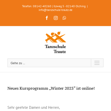
Zum
Telefon: 08142-40260 | Ilzweg 5 - 82140 Olching
|
Inhalt
info@tanzschule-trautz.de
springen
Facebook
Instagram
WhatsApp
Gehe zu ...
Neues Kursprogramm „Winter 2023“ ist online!
Zeige
grösseres
Sehr geehrte Damen und Herren,
Bild