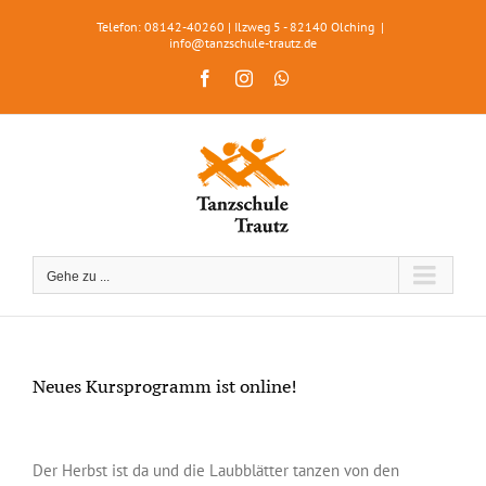
Zum
Telefon: 08142-40260 | Ilzweg 5 - 82140 Olching
|
Inhalt
info@tanzschule-trautz.de
springen
Facebook
Instagram
WhatsApp
Gehe zu ...
Neues Kursprogramm ist online!
Zeige
grösseres
Der Herbst ist da und die Laubblätter tanzen von den
Bild