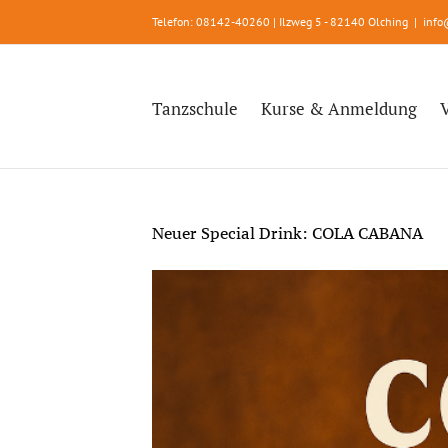
Zum
Telefon: 08142-40260 | Ilzweg 5 - 82140 Olching
|
info
Inhalt
springen
Tanzschule
Kurse & Anmeldung
Neuer Special Drink: COLA CABANA
Zeige
grösseres
Bild