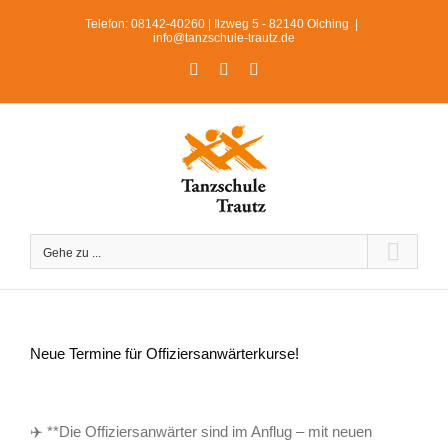
Zum
Telefon: 08142-40260 | Ilzweg 5 - 82140 Olching
|
Inhalt
info@tanzschule-trautz.de
springen
Facebook
Instagram
WhatsApp
Gehe zu ...
Neue Termine für Offiziersanwärterkurse!
Zeige
grösseres
✈️ **Die Offiziersanwärter sind im Anflug – mit neuen
Bild