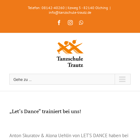
Zum
Telefon: 08142-40260 | Ilzweg 5 - 82140 Olching
|
Inhalt
info@tanzschule-trautz.de
springen
Facebook
Instagram
WhatsApp
Gehe zu ...
„Let‘s Dance“ trainiert bei uns!
Zeige
grösseres
Anton Skuratov & Alona Uehlin von LET‘S DANCE haben bei
Bild