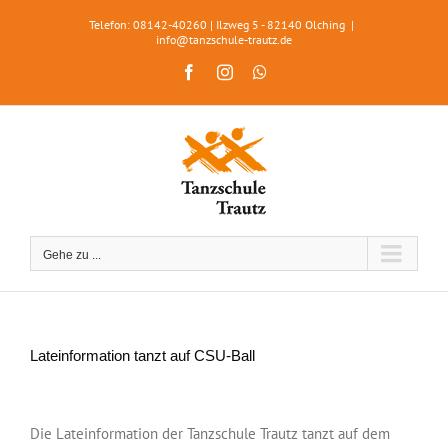
Zum
Telefon: 08142-40260 | Ilzweg 5 - 82140 Olching
|
Inhalt
info@tanzschule-trautz.de
springen
Facebook
Instagram
WhatsApp
Gehe zu ...
Lateinformation tanzt auf CSU-Ball
Zeige
grösseres
Die Lateinformation der Tanzschule Trautz tanzt auf dem
Bild