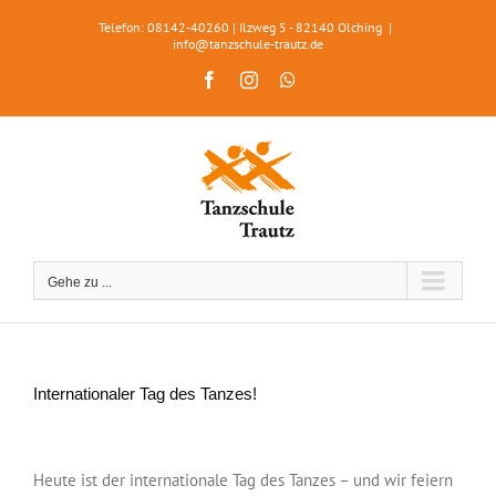
Zum
Telefon: 08142-40260 | Ilzweg 5 - 82140 Olching
|
Inhalt
info@tanzschule-trautz.de
springen
Facebook
Instagram
WhatsApp
Gehe zu ...
Internationaler Tag des Tanzes!
Zeige
grösseres
Heute ist der internationale Tag des Tanzes – und wir feiern
Bild