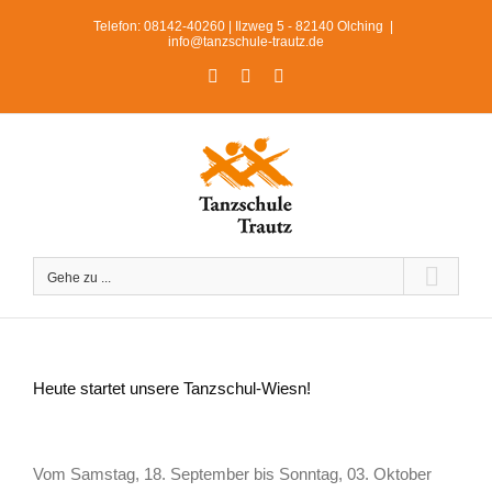
Zum
Telefon: 08142-40260 | Ilzweg 5 - 82140 Olching
|
Inhalt
info@tanzschule-trautz.de
springen
Facebook
Instagram
WhatsApp
Gehe zu ...
Heute startet unsere Tanzschul-Wiesn!
Zeige
grösseres
Vom Samstag, 18. September bis Sonntag, 03. Oktober
Bild