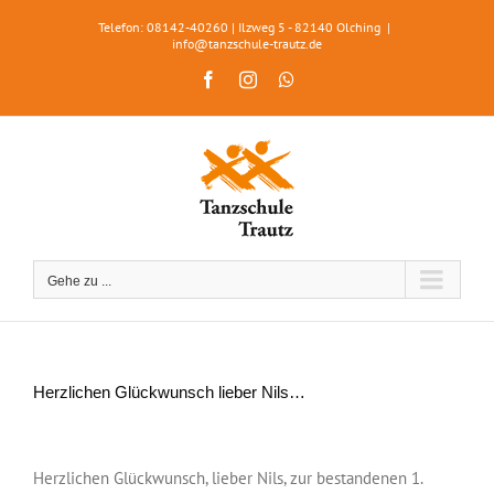
Zum
Telefon: 08142-40260 | Ilzweg 5 - 82140 Olching
|
Inhalt
info@tanzschule-trautz.de
springen
Facebook
Instagram
WhatsApp
Gehe zu ...
Herzlichen Glückwunsch lieber Nils…
Zeige
grösseres
Herzlichen Glückwunsch, lieber Nils, zur bestandenen 1.
Bild