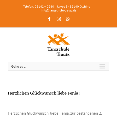
Zum
Telefon: 08142-40260 | Ilzweg 5 - 82140 Olching
|
Inhalt
info@tanzschule-trautz.de
springen
Facebook
Instagram
WhatsApp
Gehe zu ...
Herzlichen Glückwunsch liebe Fenja!
Zeige
grösseres
Herzlichen Glückwunsch, liebe Fenja, zur bestandenen 2.
Bild