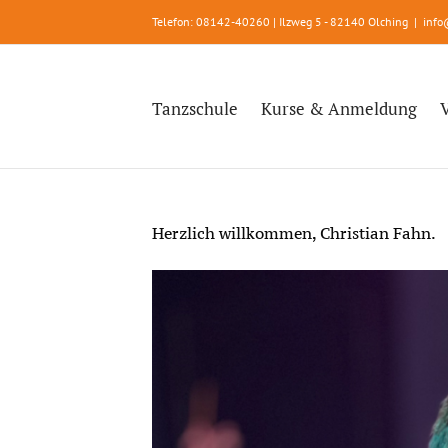
Zum
Telefon: 08142-40260 | Ilzweg 5 - 82140 Olching
|
info
Inhalt
springen
Tanzschule
Kurse & Anmeldung
Herzlich willkommen, Christian Fahn.
Zeige
grösseres
Bild