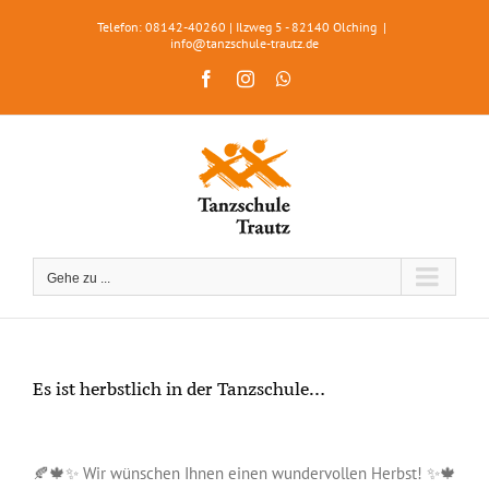
Zum
Telefon: 08142-40260 | Ilzweg 5 - 82140 Olching
|
Inhalt
info@tanzschule-trautz.de
springen
Facebook
Instagram
WhatsApp
Gehe zu ...
Es ist herbstlich in der Tanzschule…
Zeige
grösseres
🍂🍁✨ Wir wünschen Ihnen einen wundervollen Herbst! ✨🍁
Bild