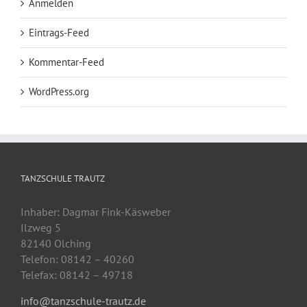
Anmelden
Eintrags-Feed
Kommentar-Feed
WordPress.org
TANZSCHULE TRAUTZ
Inhaber: Dagmar Fink-Käsweber
Ilzweg 5
82140 Olching
Telefon: 08142 – 40260
Telefax: 08142 – 49718
info@tanzschule-trautz.de