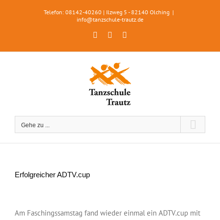
Zum
Telefon: 08142-40260 | Ilzweg 5 - 82140 Olching
|
Inhalt
info@tanzschule-trautz.de
springen
Facebook
Instagram
WhatsApp
Gehe zu ...
Erfolgreicher ADTV.cup
Zeige
grösseres
Am Faschingssamstag fand wieder einmal ein ADTV.cup mit
Bild