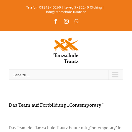
Zum
Telefon: 08142-40260 | Ilzweg 5 - 82140 Olching
|
Inhalt
info@tanzschule-trautz.de
springen
Facebook
Instagram
WhatsApp
Gehe zu ...
Das Team auf Fortbildung „Contemporary“
Zeige
grösseres
Das Team der Tanzschule Trautz heute mit „Contemporary“ in
Bild