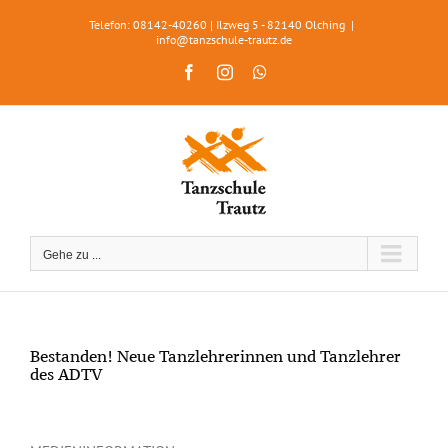
Zum
Telefon: 08142-40260 | Ilzweg 5 - 82140 Olching
|
Inhalt
info@tanzschule-trautz.de
springen
Facebook
Instagram
WhatsApp
Gehe zu ...
Bestanden! Neue Tanzlehrerinnen und Tanzlehrer
des ADTV
Zeige
grösseres