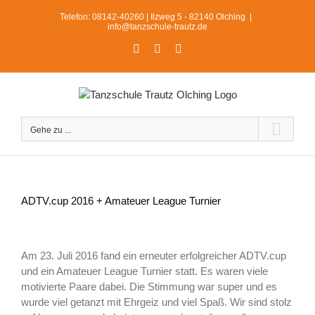
Zum
Telefon: 08142-40260 | Ilzweg 5 - 82140 Olching
|
Inhalt
info@tanzschule-trautz.de
springen
Facebook
Instagram
WhatsApp
Gehe zu ...
ADTV.cup 2016 + Amateuer League Turnier
Zeige
grösseres
Am 23. Juli 2016 fand ein erneuter erfolgreicher ADTV.cup
Bild
und ein Amateuer League Turnier statt. Es waren viele
motivierte Paare dabei. Die Stimmung war super und es
wurde viel getanzt mit Ehrgeiz und viel Spaß. Wir sind stolz