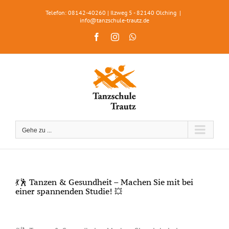
Zum
Telefon: 08142-40260 | Ilzweg 5 - 82140 Olching
|
Inhalt
info@tanzschule-trautz.de
springen
Facebook
Instagram
WhatsApp
Gehe zu ...
💃🕺 Tanzen & Gesundheit – Machen Sie mit bei
einer spannenden Studie! 💥
Zeige
grösseres