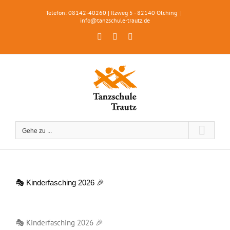
Zum
Telefon: 08142-40260 | Ilzweg 5 - 82140 Olching
|
Inhalt
info@tanzschule-trautz.de
springen
Facebook
Instagram
WhatsApp
Gehe zu ...
🎭 Kinderfasching 2026 🎉
Zeige
grösseres
🎭 Kinderfasching 2026 🎉
Bild