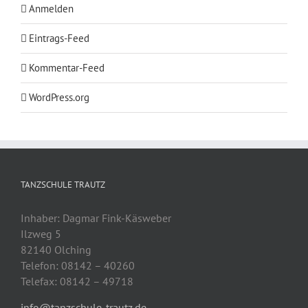
Anmelden
Eintrags-Feed
Kommentar-Feed
WordPress.org
TANZSCHULE TRAUTZ
Inhaber: Dagmar Fink-Käsweber
Ilzweg 5
82140 Olching
Telefon: 08142 – 40260
Telefax: 08142 – 49718
info@tanzschule-trautz.de