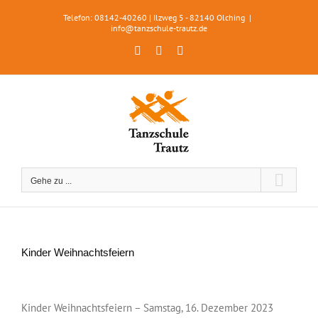
Zum
Telefon: 08142-40260 | Ilzweg 5 - 82140 Olching
|
Inhalt
info@tanzschule-trautz.de
springen
Facebook
Instagram
WhatsApp
Gehe zu ...
Kinder Weihnachtsfeiern
Zeige
grösseres
Kinder Weihnachtsfeiern – Samstag, 16. Dezember 2023
Bild