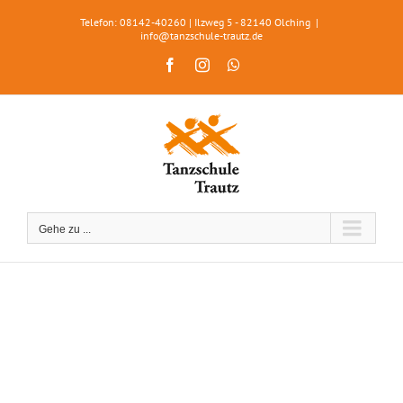
Zum
Telefon: 08142-40260 | Ilzweg 5 - 82140 Olching
|
Inhalt
info@tanzschule-trautz.de
springen
Facebook
Instagram
WhatsApp
Gehe zu ...