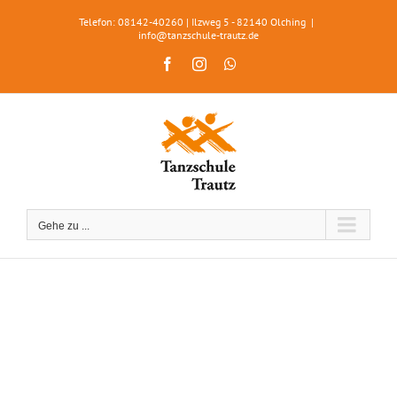
Zum
Telefon: 08142-40260 | Ilzweg 5 - 82140 Olching
|
Inhalt
info@tanzschule-trautz.de
springen
Facebook
Instagram
WhatsApp
Gehe zu ...