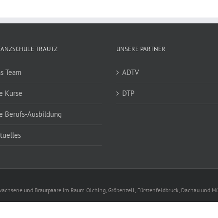
TANZSCHULE TRAUTZ
UNSERE PARTNER
s Team
ADTV
e Kurse
DTP
e Berufs-Ausbildung
tuelles
Erwachsene und Brautpaare im Raum Olching, Gröbenzell, Fürstenfeldbruck, Dachau und 