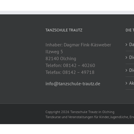
TANZSCHULE TRAUTZ
DIE 
Inhaber: Dagmar Fink-Käsweber
Da
Ilzweg 5
Di
82140 Olching
Telefon: 08142 – 40260
Di
Telefax: 08142 – 49718
Ak
info@tanzschule-trautz.de
Copyright 2026 Tanzschule Trautz in Olching
Tanzkurse und Veranstaltungen für Kinder, Jugendliche, 